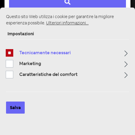
Questo sito Web utilizza i cookie per garantire la migliore
esperienza possibile.
Ulteriori informazioni...
Pagina iniziale
Alle Kategorien
Multimedia
Impostazioni
Posteriore Sistemi Visualizza / ausilio per il parcheggio
Tecnicamente necessari
Marketing
Caratteristiche del comfort
Salva