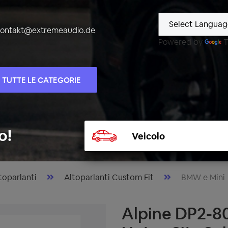
kontakt@extremeaudio.de
Powered by
T
TUTTE LE CATEGORIE
Selezionare
o!
veicolo
toparlanti
Altoparlanti Custom Fit
BMW e Mini
Alpine DP2-