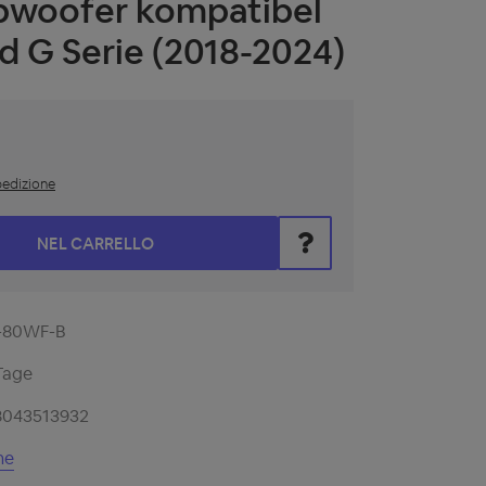
ubwoofer kompatibel
 G Serie (2018-2024)
spedizione
i il valore desiderato oppure utilizza i pulsanti per aumentare o
NEL CARRELLO
-80WF-B
Tage
8043513932
ne