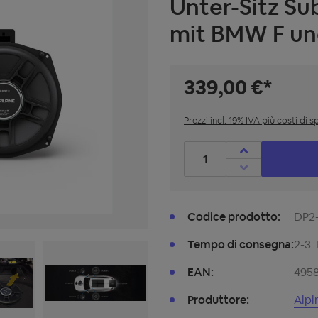
Unter-Sitz S
mit BMW F und
339,00 €*
Prezzi incl. 19% IVA più costi di 
Quantità prodotto: inserisc
Codice prodotto:
DP2
Tempo di consegna:
2-3 
EAN:
495
Produttore:
Alpi