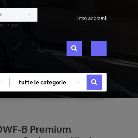
Il mio account
ranslate
Selezionare
categoria
80WF-B Premium