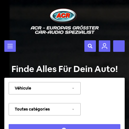
Finde Alles Für Dein Auto!
Sélectionner
un
véhicule
Sélectionner
une
catégorie