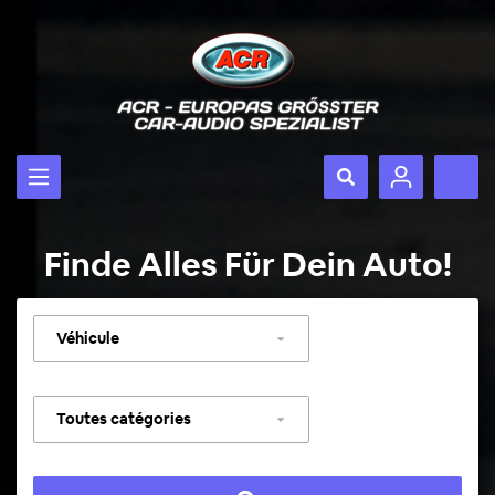
Finde Alles Für Dein Auto!
Sélectionner
un
véhicule
Sélectionner
une
catégorie