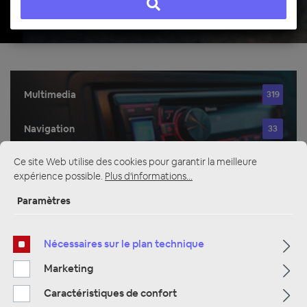
Multimedia
319
Navigation
33
Ce site Web utilise des cookies pour garantir la meilleure
Autoradio
81
expérience possible.
Plus d'informations...
Paramètres
Filtre
Nécessaires sur le plan technique
Marketing
Navigation
Caractéristiques de confort