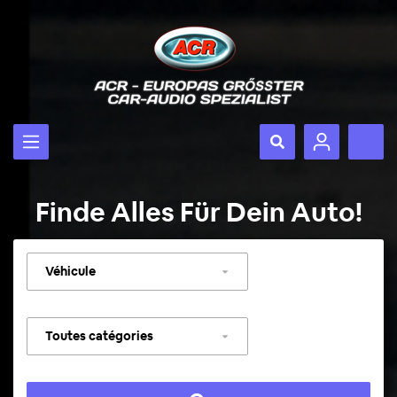
Finde Alles Für Dein Auto!
Sélectionner
un
véhicule
Sélectionner
une
catégorie