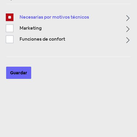
Necesarias por motivos técnicos
Marketing
Funciones de confort
Multimedia
319
Navigation
33
Autoradios
Guardar
81
Filtro
Navigation