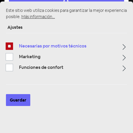
Este sitio web utiliza cookies para garantizar la mejor experiencia
posible.
Más información...
Ajustes
Multimedia
319
Necesarias por motivos técnicos
Navigation
33
Marketing
Funciones de confort
Autoradios
81
Filtro
Guardar
Navigation