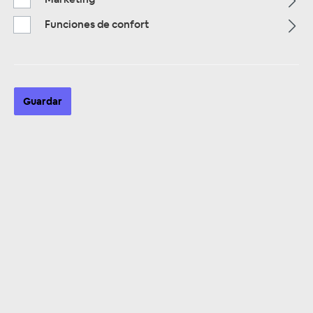
Funciones de confort
Página de inicio
Alle Kategorien
Zubehör
Lautsprecheradapter & Einbau Ringe
Fahrzeugspezifische Lautsprecher Adapterringe
Volvo
Guardar
Volvo
Fahrzeug-Spez.
Lautsprecheradapter Volvo 440
/ 460 / 480