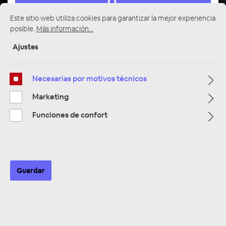
Este sitio web utiliza cookies para garantizar la mejor experiencia
posible.
Más información...
Ajustes
Multimedia
319
Necesarias por motivos técnicos
Navigation
33
Marketing
Funciones de confort
Autoradios
81
Filtro
Guardar
Navigation