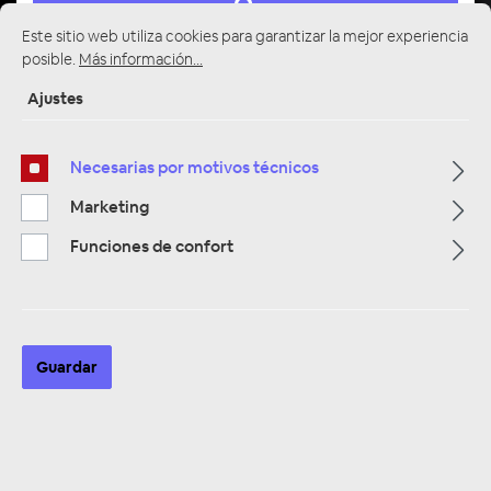
Este sitio web utiliza cookies para garantizar la mejor experiencia
posible.
Más información...
Ajustes
Multimedia
319
Necesarias por motivos técnicos
Navigation
Marketing
33
Funciones de confort
Autoradios
81
Filtro
Guardar
Navigation