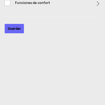
Funciones de confort
Alle Kategorien
Guardar
ALLE KATEGORIEN
Universal Kabel Türdurchführung
Se han encontrado 11 productos
Clasificación: