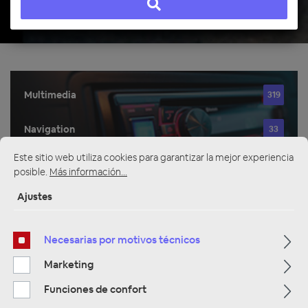
Multimedia
319
Navigation
33
Este sitio web utiliza cookies para garantizar la mejor experiencia
Autoradios
81
posible.
Más información...
Ajustes
Filtro
Necesarias por motivos técnicos
Marketing
Navigation
Funciones de confort