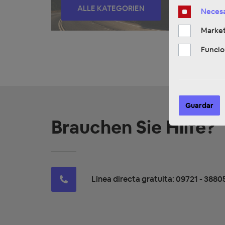
ALLE KATEGORIEN
Necesa
Market
Funcio
Guardar
Brauchen Sie Hilfe?
Línea directa gratuita: 09721 - 3880