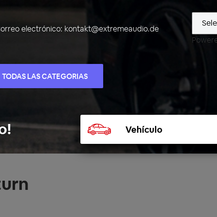
orreo electrónico:
kontakt@extremeaudio.de
Power
TODAS LAS CATEGORIAS
Seleccionar
o!
vehículo
turn