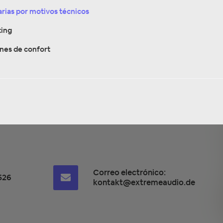
rias por motivos técnicos
ing
nes de confort
Correo electrónico:
526
kontakt@extremeaudio.de