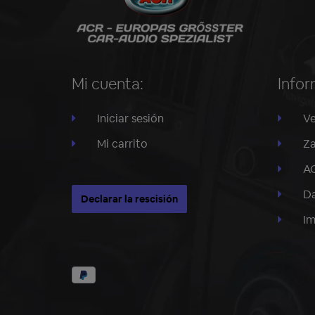
Mi cuenta:
Infor
Iniciar sesión
Ve
Mi carrito
Za
A
Da
Declarar la rescisión
I