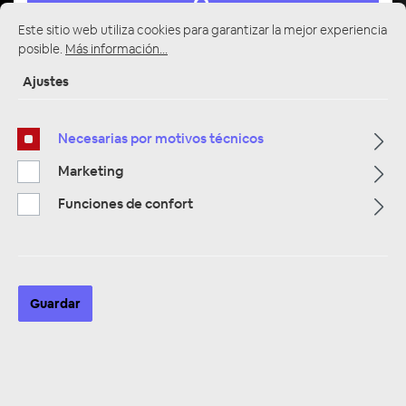
Este sitio web utiliza cookies para garantizar la mejor experiencia
posible.
Más información...
Ajustes
Multimedia
319
Necesarias por motivos técnicos
Navigation
Marketing
33
Funciones de confort
Autoradios
81
Filtro
Guardar
Navigation