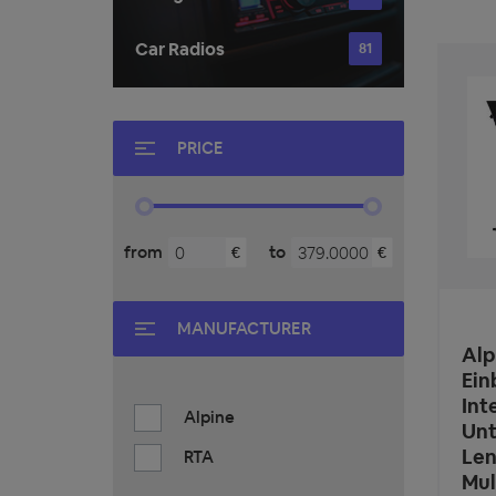
Car Radios
81
PRICE
from
to
€
€
MANUFACTURER
Alp
Ein
Int
Alpine
Unt
Len
RTA
Mul