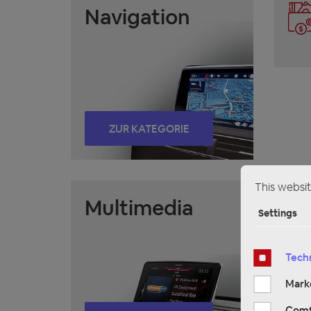
Navigation
ZUR KATEGORIE
This websit
Multimedia
Settings
Techn
Mark
Comf