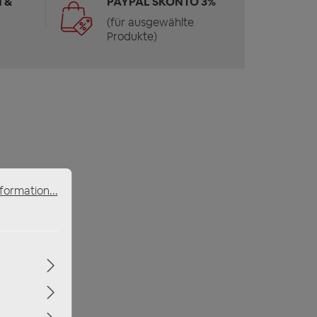
 &
PAYPAL SKONTO 3%
(für ausgewählte
Produkte)
formation...