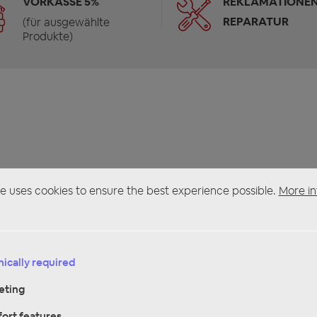
VORKASSE 5%
REKLAMATIONEN
REPARATUR
(für ausgewählte
Produkte)
e uses cookies to ensure the best experience possible.
More in
ically required
eting
ort features