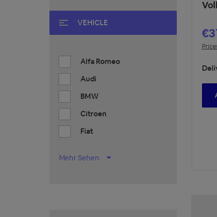
Vol
VEHICLE
€3
Price
Alfa Romeo
Deli
Audi
BMW
Citroen
Fiat
Mehr Sehen