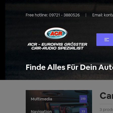
Free hotline:
09721 - 3880526
Email:
kont
Finde Alles Für Dein Aut
Ca
Multimedia
319
3 prod
Navigation
33