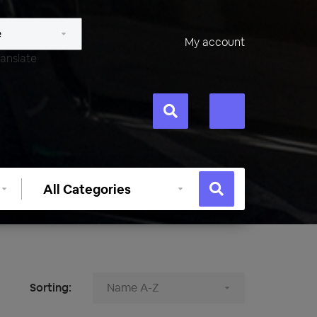
My account
anslate
Select
category
Sorting: