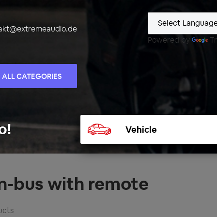
akt@extremeaudio.de
Powered by
Tr
ALL CATEGORIES
Select
o!
vehicle
n-bus with remote
ucts