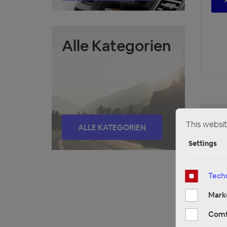
Alle Kategorien
This websit
ALLE KATEGORIEN
Settings
Techn
Mark
Comf