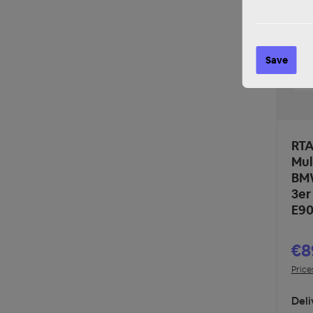
Save
RTA
Mul
BMW
3er
E90
€8
Price
Deli