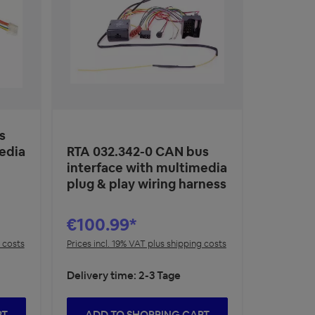
s
edia
RTA 032.342-0 CAN bus
interface with multimedia
plug & play wiring harness
€100.99*
g costs
Prices incl. 19% VAT plus shipping costs
Delivery time: 2-3 Tage
RT
ADD TO SHOPPING CART