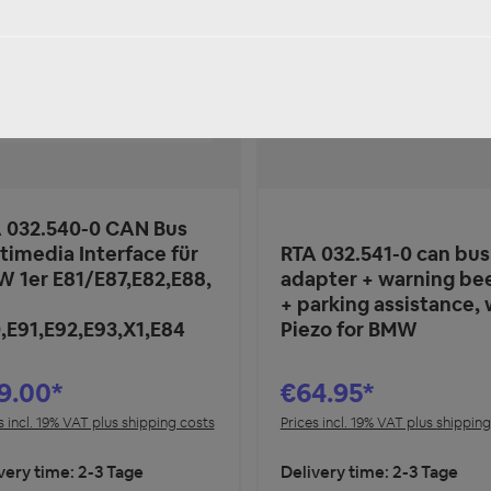
 032.540-0 CAN Bus
timedia Interface für
RTA 032.541-0 can bus
 1er E81/E87,E82,E88,
adapter + warning be
+ parking assistance, 
,E91,E92,E93,X1,E84
Piezo for BMW
9.00*
€64.95*
s incl. 19% VAT plus shipping costs
Prices incl. 19% VAT plus shippin
very time: 2-3 Tage
Delivery time: 2-3 Tage