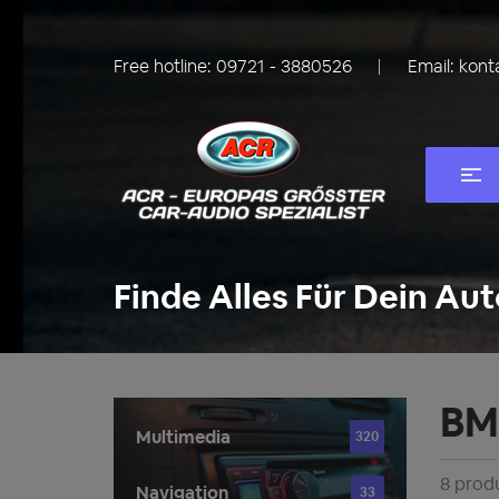
Free hotline:
09721 - 3880526
Email:
kont
Finde Alles Für Dein Aut
BM
Multimedia
320
8 prod
Navigation
33