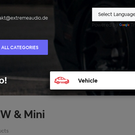
akt@extremeaudio.de
Powered by
Tr
ALL CATEGORIES
Select
o!
vehicle
W & Mini
ucts