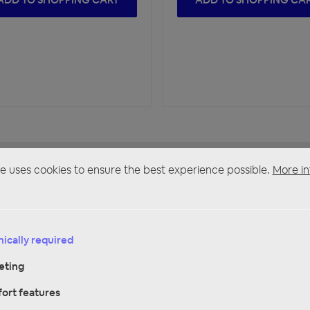
e uses cookies to ensure the best experience possible.
More in
VORKASSE 5%
REKLAMATIONEN
REPARATUR
(für ausgewählte
Produkte)
ically required
eting
ort features