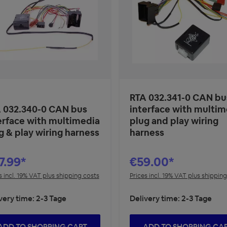
RTA 032.341-0 CAN bu
 032.340-0 CAN bus
interface with multim
erface with multimedia
plug and play wiring
g & play wiring harness
harness
7.99*
€59.00*
s incl. 19% VAT plus shipping costs
Prices incl. 19% VAT plus shippin
very time: 2-3 Tage
Delivery time: 2-3 Tage
ADD TO SHOPPING CART
ADD TO SHOPPING CA