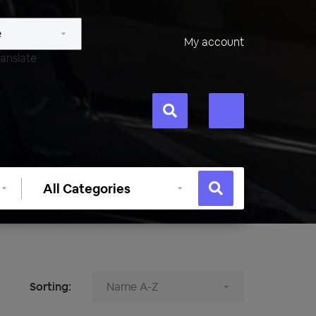
My account
anslate
Select
category
Sorting: