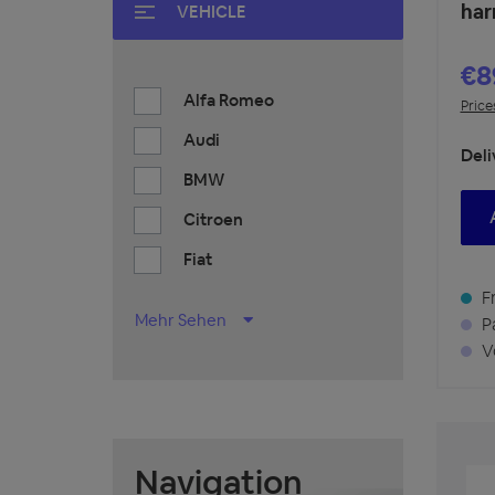
har
VEHICLE
€8
Alfa Romeo
Price
Audi
Deli
BMW
Citroen
Fiat
Fr
Mehr Sehen
Pa
Vo
Navigation