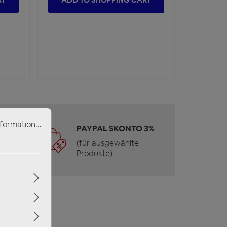
formation...
 &
PAYPAL SKONTO 3%
(für ausgewählte
Produkte)