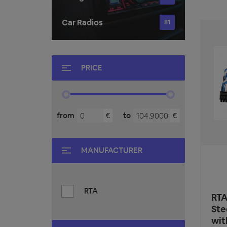
Car Radios
81
PRICE
from
to
€
€
MANUFACTURER
RTA
RTA
Ste
wit