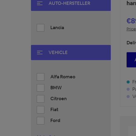
har
AUTO-HERSTELLER
€8
Lancia
Price
Deli
VEHICLE
Alfa Romeo
Fr
BMW
Pa
Vo
Citroen
Fiat
Ford