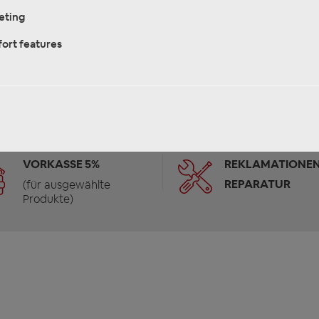
eting
ort features
VORKASSE 5%
REKLAMATIONEN
REPARATUR
(für ausgewählte
Produkte)