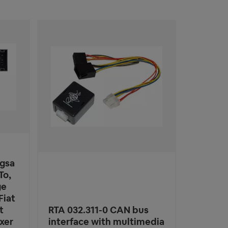
gsa
To,
ge
Fiat
t
RTA 032.311-0 CAN bus
xer
interface with multimedia