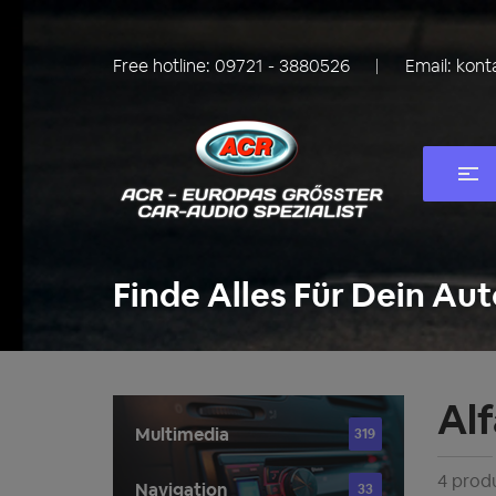
Free hotline:
09721 - 3880526
Email:
kont
Finde Alles Für Dein Aut
Al
Multimedia
319
4 prod
Navigation
33