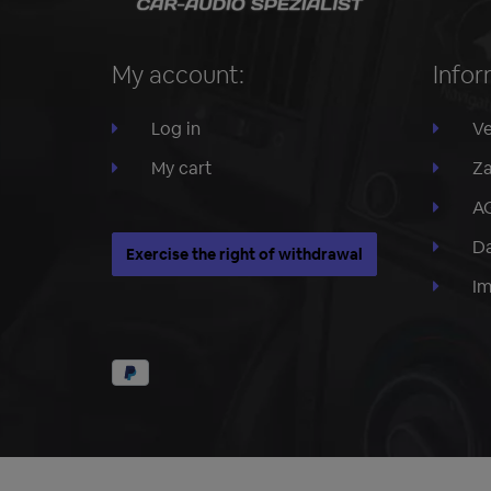
My account:
Infor
Log in
Ve
My cart
Za
A
Da
Exercise the right of withdrawal
I