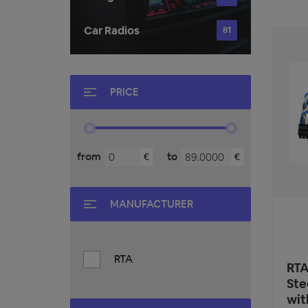
Car Radios
81
PRICE
from
to
€
€
MANUFACTURER
RTA
RTA
Ste
wit