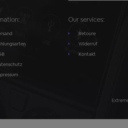
mation:
Our services:
rsand
Retoure
hlungsarten
Widerruf
GB
Kontakt
tenschutz
mpressum
Extreme