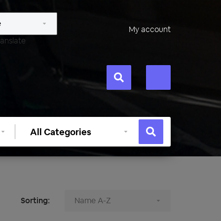
My account
anslate
Select
category
Sorting: