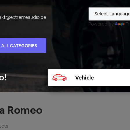
akt@extremeaudio.de
Powered by
Tr
ALL CATEGORIES
Select
o!
vehicle
fa Romeo
ucts