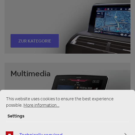
ZUR KATEGORIE
Multimedia
This website uses cookies to ensure the best experience
possible.
More information...
Settings
ZUR KATEGORIE
Technically required