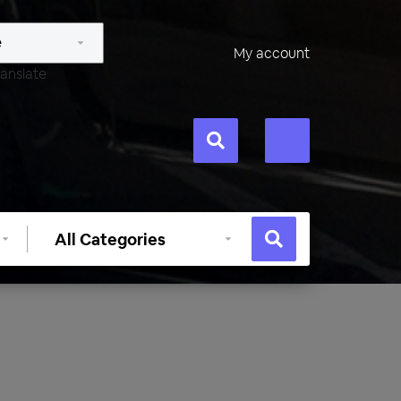
My account
anslate
Select
category