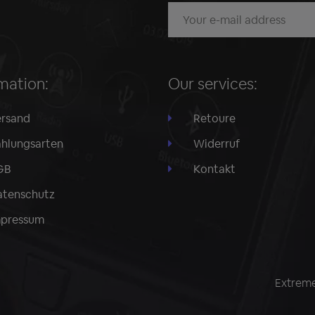
mation:
Our services:
rsand
Retoure
hlungsarten
Widerruf
GB
Kontakt
tenschutz
mpressum
Extreme