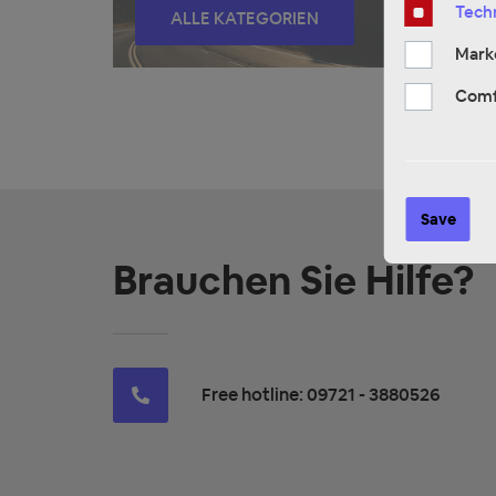
Techn
ALLE KATEGORIEN
Mark
Comf
Save
Brauchen Sie Hilfe?
Free hotline: 09721 - 3880526