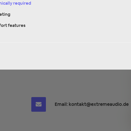
ically required
eting
ort features
Email:
kontakt@extremeaudio.de