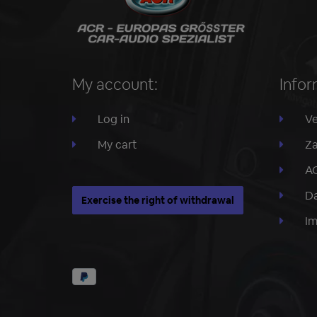
My account:
Infor
Log in
Ve
My cart
Za
A
Da
Exercise the right of withdrawal
I