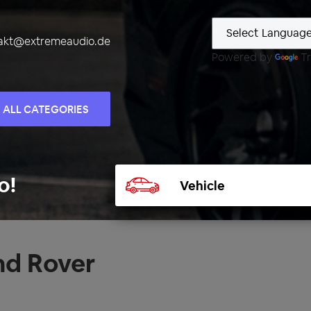
akt@extremeaudio.de
Powered by
Tr
ALL CATEGORIES
Select
o!
vehicle
nd Rover