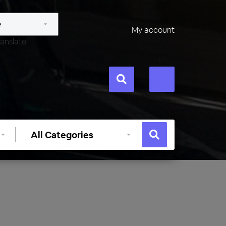
My account
anslate
Select
category