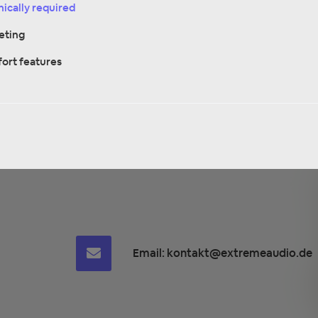
ically required
eting
ort features
Email:
kontakt@extremeaudio.de