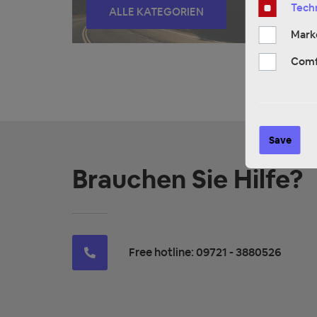
Techn
ALLE KATEGORIEN
Mark
Comf
Save
Brauchen Sie Hilfe?
Free hotline: 09721 - 3880526