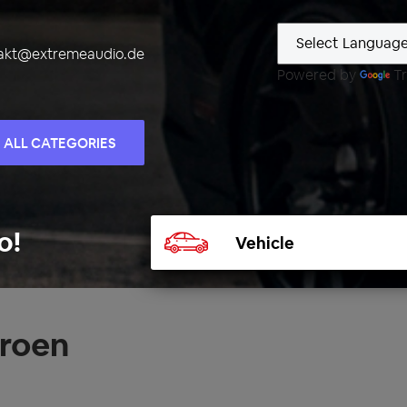
akt@extremeaudio.de
Powered by
Tr
ALL CATEGORIES
Select
o!
vehicle
troen