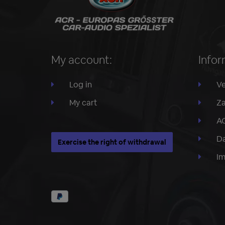
My account:
Infor
Log in
Ve
My cart
Za
A
Da
Exercise the right of withdrawal
I