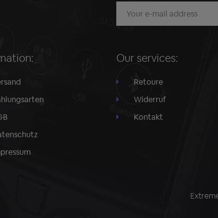
mation:
Our services:
rsand
Retoure
hlungsarten
Widerruf
GB
Kontakt
tenschutz
mpressum
Extreme